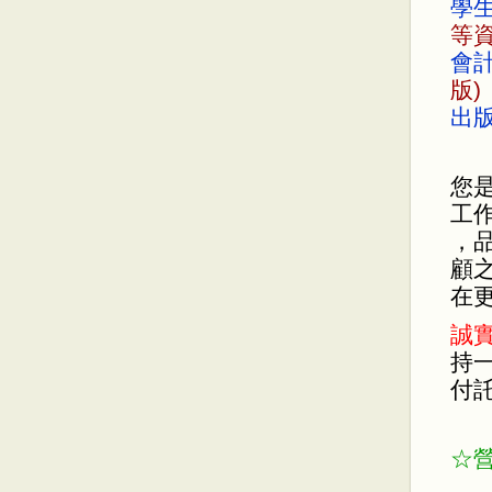
學
等資
會
版)
出版
您
工
，
顧
在
誠
持
付
☆營