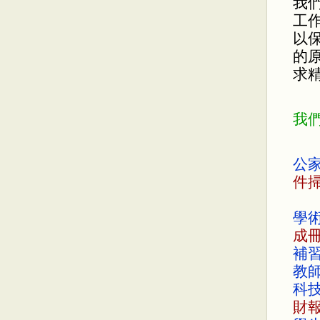
我
工
以保
的
求
我
公
件掃
學
成
補
教
科
財