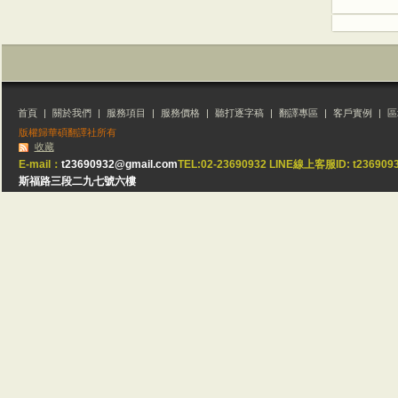
首頁
|
關於我們
|
服務項目
|
服務價格
|
聽打逐字稿
|
翻譯專區
|
客戶實例
|
區
版權歸華碩翻譯社所有
收藏
E-mail：
t23690932@gmail.com
TEL:02-23690932 LINE線上客服ID: t23
斯福路三段二九七號六樓