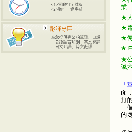
<1>電腦打字排版
業
<2>聽打、逐字稿
★
★
翻譯專區
★
為您提供專業的筆譯、口譯
、公證語言類別：英文翻譯
、日文翻譯、韓文翻譯.....
★
E
★
號
「
面
打
一
的