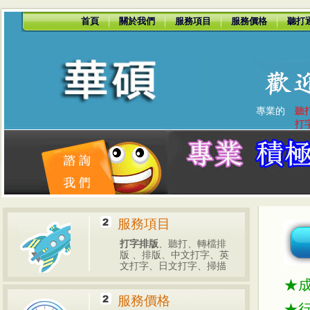
首頁
關於我們
服務項目
服務價格
聽打
專業的
聽
打
服務項目
打字排版
、聽打、轉檔排
版 、排版、中文打字、英
文打字、日文打字、掃描
★
服務價格
★