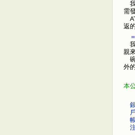
我
需
A
返
＝
我
親
碗
外
本
戶
帳
注